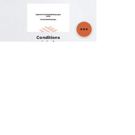
Conditions
générales
d'achat
(allemand)
Code of
Conduct
TefMeFlex GmbH
Wiesenring 1
07554 Korbu?en